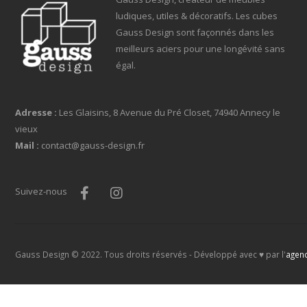
ludiques, utiles & décoratifs. Les cubes
Gauss Design sont façonnés dans les
meilleurs aciers pour une longévité sans
égal.
Adresse :
Les Glaisins, 8 Avenue du Pré Closet, 74940 Annecy le
vieux
Mail :
contact@gauss-design.fr
Suivez-nous
Gauss Design © 2022. Tous droits réservés - Développé avec ♥ par l'
agen