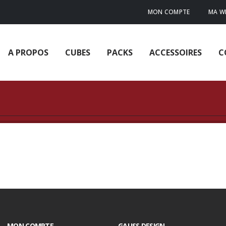
MON COMPTE
MA WI
A PROPOS
CUBES
PACKS
ACCESSOIRES
C
MON COMPTE
GAUSS DESIGN