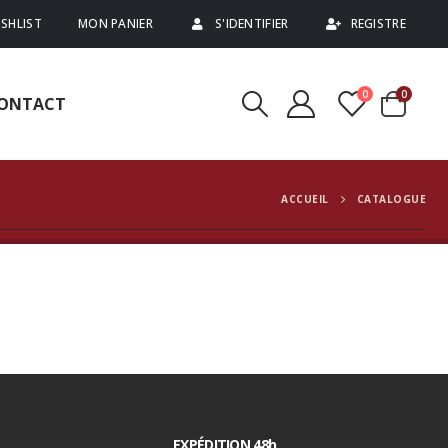
SHLIST
MON PANIER
S'IDENTIFIER
REGISTRE
0
0
ONTACT
ACCUEIL
CATALOGUE
EXPÉDITION 48h