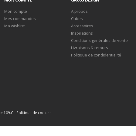
Mon compte
A propos
Mes commandes
Cubes
Ma wishlist
Accessoires
Inspirations
Conditions générales de vente
Livraisons & retours
Politique de condidentialité
ce 109.C
-
Politique de cookies