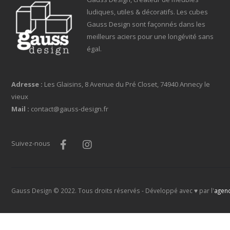
ludiques, utiles & décoratifs. Les cubes
Gauss Design sont façonnés dans les
meilleurs aciers pour une longévité sans
égal.
Adresse :
Les Glaisins, 8 Avenue du Pré Closet, 74940 Annecy le
vieux
Mail :
contact@gauss-design.fr
Suivez-nous
Gauss Design © 2022. Tous droits réservés - Développé avec ♥ par l'
agen