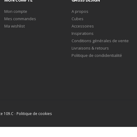
Mon compte
A propos
Mes commandes
Cubes
Ma wishlist
Accessoires
Inspirations
Conditions générales de vente
Livraisons & retours
Politique de condidentialité
ce 109.C
-
Politique de cookies