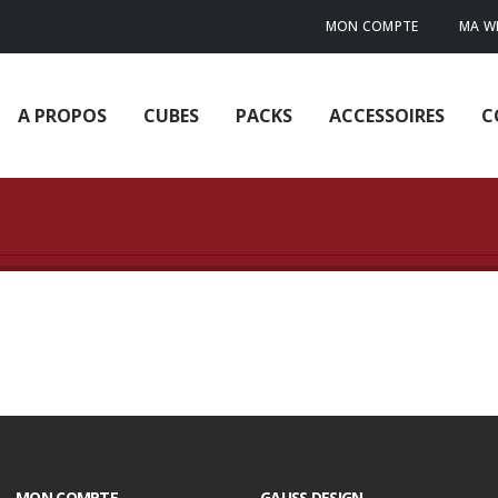
MON COMPTE
MA WI
A PROPOS
CUBES
PACKS
ACCESSOIRES
C
MON COMPTE
GAUSS DESIGN