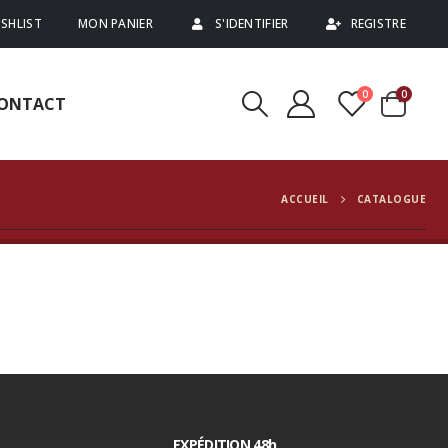
SHLIST
MON PANIER
S'IDENTIFIER
REGISTRE
0
0
ONTACT
ACCUEIL
CATALOGUE
EXPÉDITION 48h