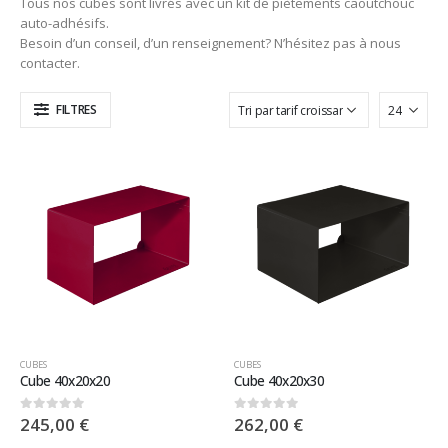
Tous nos cubes sont livrés avec un kit de piètements caoutchouc
auto-adhésifs.
Besoin d’un conseil, d’un renseignement? N’hésitez pas à nous
contacter.
FILTRES
CUBES
CUBES
Cube 40x20x20
Cube 40x20x30
245,00
€
262,00
€
0
sur 5
0
sur 5