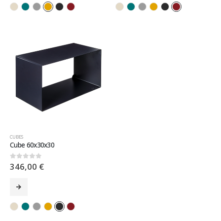
CUBES
Cube 60x30x30
346,00
€
0
sur 5