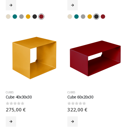
CUBES
CUBES
Cube 40x30x30
Cube 60x20x30
275,00
€
322,00
€
0
sur 5
0
sur 5