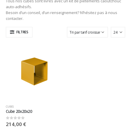
Tous nos cubes sont livrés avec un kit de piètements caoutchouc
auto-adhésifs.
Besoin d’un conseil, d’un renseignement? N’hésitez pas à nous
contacter.
FILTRES
CUBES
Cube 20x20x20
214,00
€
0
sur 5