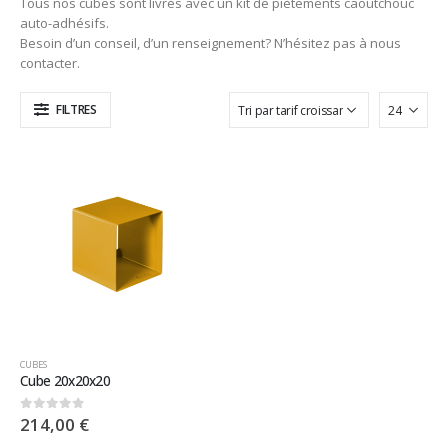
Tous nos cubes sont livrés avec un kit de piètements caoutchouc
auto-adhésifs.
Besoin d’un conseil, d’un renseignement? N’hésitez pas à nous
contacter.
FILTRES
CUBES
Cube 20x20x20
214,00
€
0
sur 5