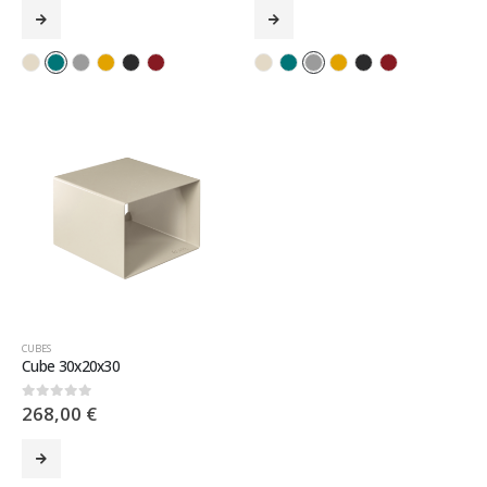
CUBES
Cube 30x20x30
268,00
€
0
sur 5