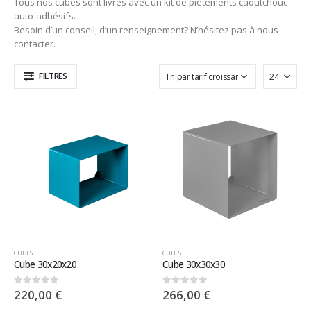
Tous nos cubes sont livrés avec un kit de piètements caoutchouc
auto-adhésifs.
Besoin d’un conseil, d’un renseignement? N’hésitez pas à nous
contacter.
FILTRES
CUBES
CUBES
Cube 30x20x20
Cube 30x30x30
220,00
€
266,00
€
0
sur 5
0
sur 5