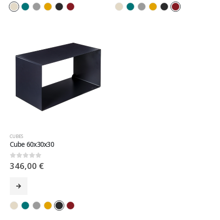
CUBES
Cube 60x30x30
346,00
€
0
sur 5