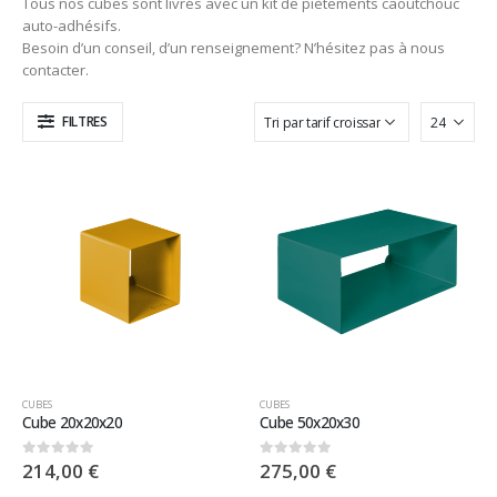
Tous nos cubes sont livrés avec un kit de piètements caoutchouc
auto-adhésifs.
Besoin d’un conseil, d’un renseignement? N’hésitez pas à nous
contacter.
FILTRES
CUBES
CUBES
Cube 20x20x20
Cube 50x20x30
214,00
€
275,00
€
0
sur 5
0
sur 5