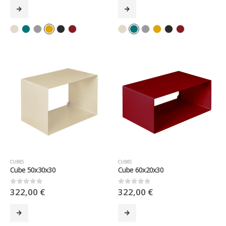
CUBES
CUBES
Cube 50x30x30
Cube 60x20x30
322,00
€
322,00
€
0
sur 5
0
sur 5