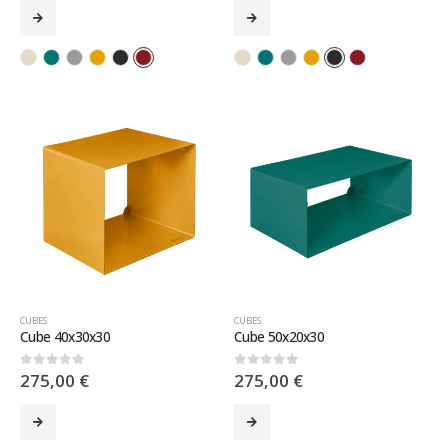
CUBES
CUBES
Cube 40x30x30
Cube 50x20x30
275,00
€
275,00
€
0
sur 5
0
sur 5