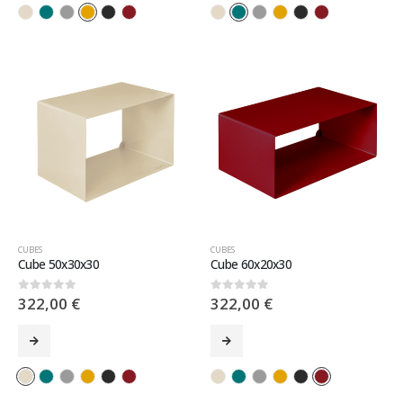
CUBES
CUBES
Cube 50x30x30
Cube 60x20x30
322,00
€
322,00
€
0
sur 5
0
sur 5