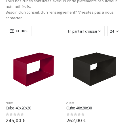
Tous nos cubes sont livrés avec un kit de piètements caoutchouc
auto-adhésifs.
Besoin d’un conseil, d’un renseignement? N’hésitez pas à nous
contacter.
FILTRES
CUBES
CUBES
Cube 40x20x20
Cube 40x20x30
245,00
€
262,00
€
0
sur 5
0
sur 5