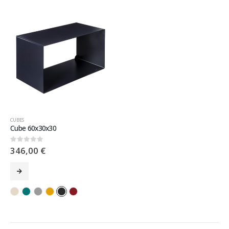
CUBES
Cube 60x30x30
346,00
€
0
sur 5