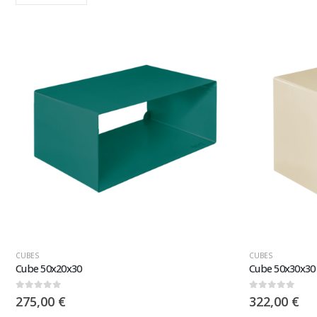
CUBES
CUBES
Cube 50x20x30
Cube 50x30x30
0
sur 5
0
sur 5
275,00
€
322,00
€