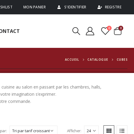
SHLIST
MON PANIER
S'IDENTIFIER
REGISTRE
0
0
ONTACT
ACCUEIL
CATALOGUE
CUBES
 cuisine au salon en passant par les chambres, halls,
votre imagination s’exprimer.
 votre commande.
 par:
Afficher: