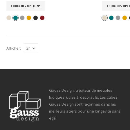
CHOIX DES OPTIONS
CHOIX DES OPT
Afficher:
Gauss Design, créateur de meubles
ludiques, utiles & décoratifs. Les cubes
Gauss Design sont façonnés dans les
meilleurs aciers pour une longévité sans
égal.