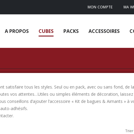
MON COMPTE
MA WI
A PROPOS
CUBES
PACKS
ACCESSOIRES
C
 satisfaire tous les styles. Seul ou en pack, avec ou sans fond, de la
outes vos attentes…Utiles ou simples éléments de décoration, laissez 
ous conseillons d’ajouter l’accessoire « Kit de bagues & Aimants » à
auto-adhésifs.
ntacter.
Trier