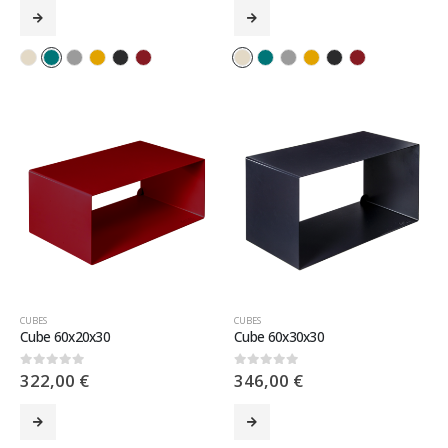
CUBES
CUBES
Cube 60x20x30
Cube 60x30x30
322,00
€
346,00
€
0
sur 5
0
sur 5