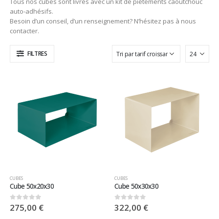
Tous nos cubes sont livrés avec un kit de piètements caoutchouc
auto-adhésifs.
Besoin d’un conseil, d’un renseignement? N’hésitez pas à nous
contacter.
FILTRES
CUBES
CUBES
Cube 50x20x30
Cube 50x30x30
275,00
€
322,00
€
0
sur 5
0
sur 5