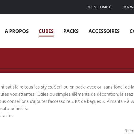
MON COMPTE
MA WI
A PROPOS
CUBES
PACKS
ACCESSOIRES
C
 satisfaire tous les styles. Seul ou en pack, avec ou sans fond, de la
outes vos attentes…Utiles ou simples éléments de décoration, laissez 
ous conseillons d’ajouter l’accessoire « Kit de bagues & Aimants » à
auto-adhésifs.
ntacter.
Trier