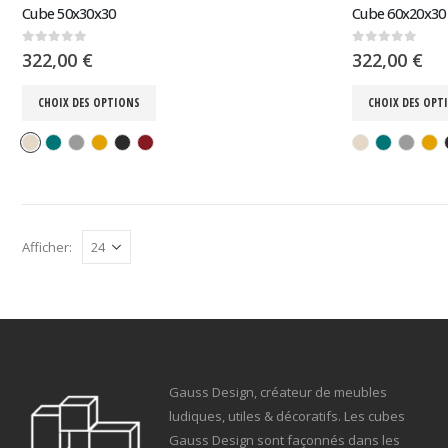
Cube 50x30x30
Cube 60x20x30
0
sur 5
0
sur 5
322,00
€
322,00
€
CHOIX DES OPTIONS
CHOIX DES OPT
Afficher:
Gauss Design, créateur de meubles
ludiques, utiles & décoratifs. Les cubes
Gauss Design sont façonnés dans les