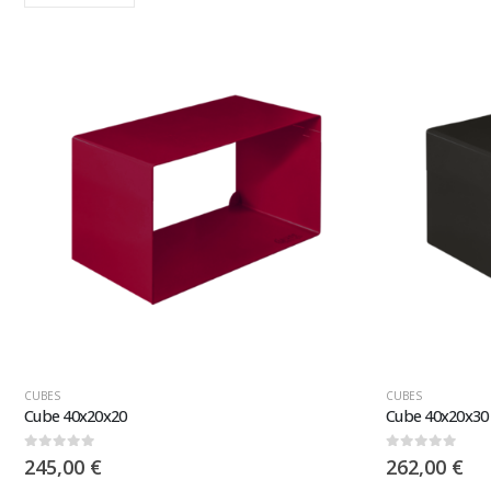
CUBES
CUBES
Cube 40x20x20
Cube 40x20x30
0
sur 5
0
sur 5
245,00
€
262,00
€