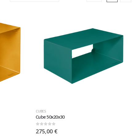
CUBES
Cube 50x20x30
0
sur 5
275,00
€