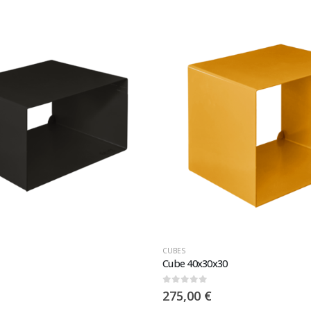
CUBES
Cube 40x30x30
0
sur 5
275,00
€