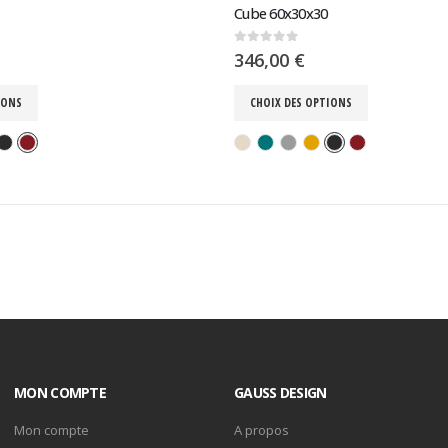
Cube 60x30x30
0
sur 5
346,00
€
IONS
CHOIX DES OPTIONS
MON COMPTE
GAUSS DESIGN
Mon compte
A propos