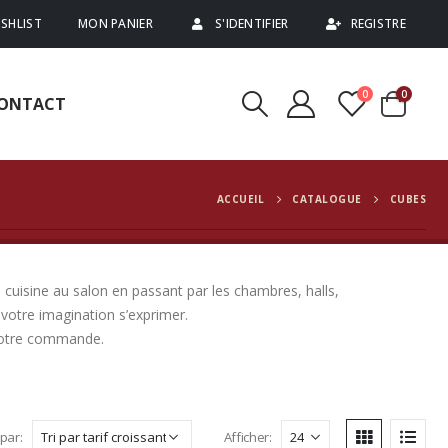
SHLIST
MON PANIER
S'IDENTIFIER
REGISTRE
0
0
ONTACT
ACCUEIL
CATALOGUE
CUBES
 cuisine au salon en passant par les chambres, halls,
votre imagination s’exprimer.
 votre commande.
 par:
Afficher: