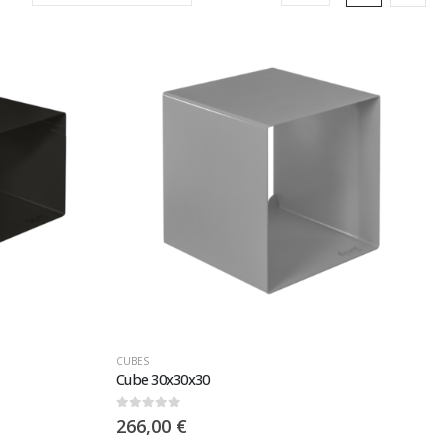
CUBES
Cube 30x30x30
0
sur 5
266,00
€