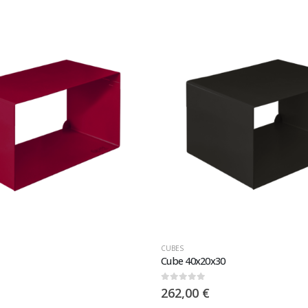
CUBES
Cube 40x20x30
0
sur 5
262,00
€