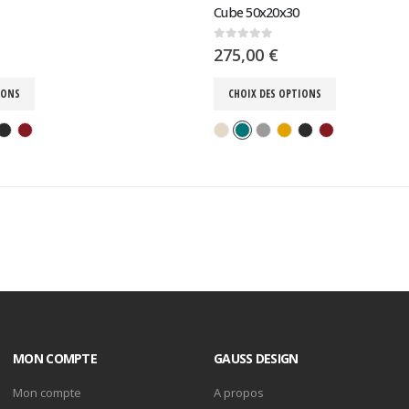
Cube 50x20x30
0
sur 5
275,00
€
IONS
CHOIX DES OPTIONS
MON COMPTE
GAUSS DESIGN
Mon compte
A propos