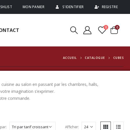
SHLIST
MON PANIER
S'IDENTIFIER
REGISTRE
0
0
ONTACT
ACCUEIL
CATALOGUE
CUBES
 cuisine au salon en passant par les chambres, halls,
votre imagination s’exprimer.
 votre commande.
 par:
Afficher: