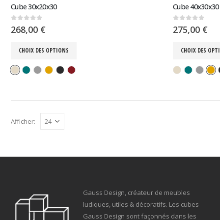
Cube 30x20x30
Cube 40x30x30
0
sur 5
0
sur 5
268,00
€
275,00
€
CHOIX DES OPTIONS
CHOIX DES OPT
Afficher:
Gauss Design, créateur de meubles
ludiques, utiles & décoratifs. Les cubes
Gauss Design sont façonnés dans les