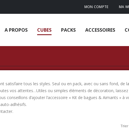
MON COMPTE
MA WI
A PROPOS
CUBES
PACKS
ACCESSOIRES
C
 satisfaire tous les styles. Seul ou en pack, avec ou sans fond, de la
outes vos attentes…Utiles ou simples éléments de décoration, laissez 
ous conseillons d’ajouter l’accessoire « Kit de bagues & Aimants » à
auto-adhésifs.
ntacter.
Trier