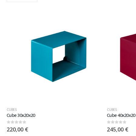
CUBES
CUBES
Cube 30x20x20
Cube 40x20x20
0
sur 5
0
sur 5
220,00
€
245,00
€