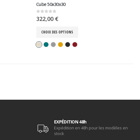
Cube 50x30x30
0
sur 5
322,00
€
CHOIX DES OPTIONS
EXPÉDITION 48h
Expédition en 48h pour les modèles en
stock