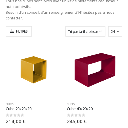
Tous nos cubes sont livrés avec un kit de piètements caoutchouc
auto-adhésifs.
Besoin d’un conseil, d’un renseignement? N’hésitez pas à nous
contacter.
FILTRES
CUBES
CUBES
Cube 20x20x20
Cube 40x20x20
214,00
€
245,00
€
0
sur 5
0
sur 5