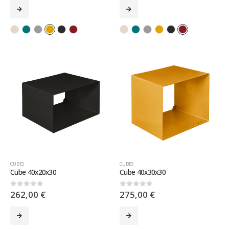
CUBES
CUBES
Cube 40x20x30
Cube 40x30x30
262,00
€
275,00
€
0
sur 5
0
sur 5