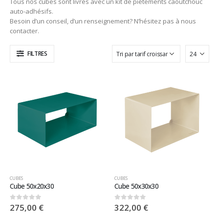
Tous nos cubes sont livrés avec un kit de piètements caoutchouc
auto-adhésifs.
Besoin d’un conseil, d’un renseignement? N’hésitez pas à nous
contacter.
FILTRES
CUBES
CUBES
Cube 50x20x30
Cube 50x30x30
275,00
€
322,00
€
0
sur 5
0
sur 5