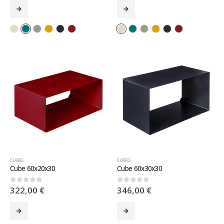
CUBES
CUBES
Cube 60x20x30
Cube 60x30x30
322,00
€
346,00
€
0
sur 5
0
sur 5