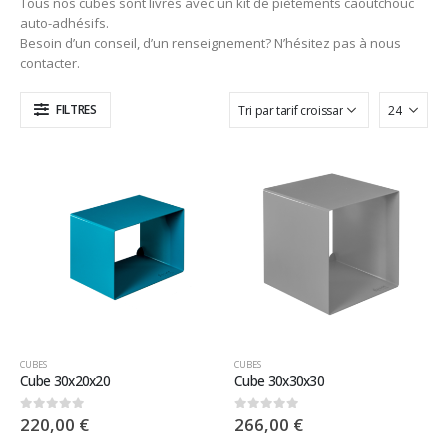
Tous nos cubes sont livrés avec un kit de piètements caoutchouc
auto-adhésifs.
Besoin d’un conseil, d’un renseignement? N’hésitez pas à nous
contacter.
FILTRES
CUBES
CUBES
Cube 30x20x20
Cube 30x30x30
220,00
€
266,00
€
0
sur 5
0
sur 5