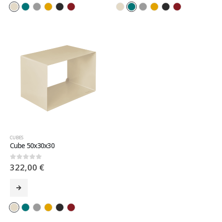
CUBES
Cube 50x30x30
322,00
€
0
sur 5