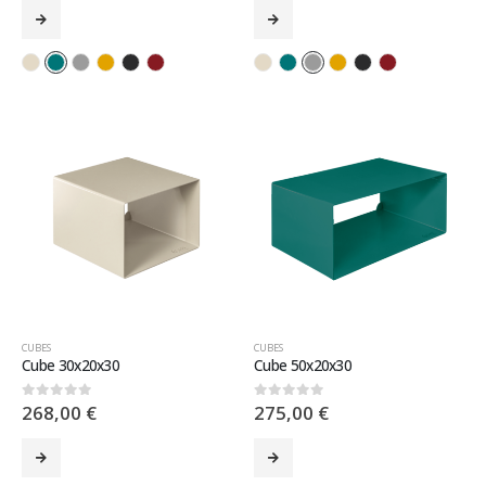
CUBES
CUBES
Cube 30x20x30
Cube 50x20x30
268,00
€
275,00
€
0
sur 5
0
sur 5