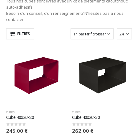
Tous nos cubes sont livrés avec un kit de piètements caoutchouc
auto-adhésifs.
Besoin d’un conseil, d’un renseignement? N’hésitez pas à nous
contacter.
FILTRES
CUBES
CUBES
Cube 40x20x20
Cube 40x20x30
245,00
€
262,00
€
0
sur 5
0
sur 5