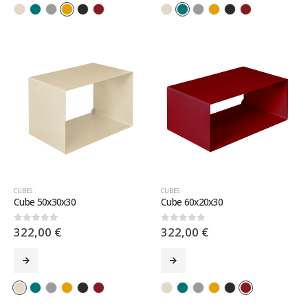
CUBES
CUBES
Cube 50x30x30
Cube 60x20x30
322,00
€
322,00
€
0
sur 5
0
sur 5