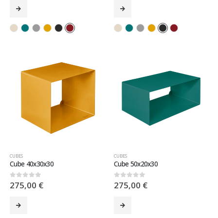
CUBES
CUBES
Cube 40x30x30
Cube 50x20x30
275,00
€
275,00
€
0
sur 5
0
sur 5