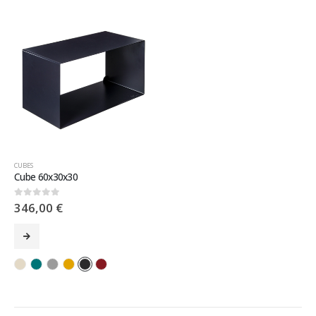
CUBES
Cube 60x30x30
346,00
€
0
sur 5