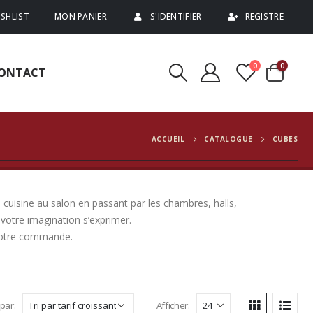
SHLIST
MON PANIER
S'IDENTIFIER
REGISTRE
0
0
ONTACT
ACCUEIL
CATALOGUE
CUBES
 cuisine au salon en passant par les chambres, halls,
votre imagination s’exprimer.
 votre commande.
 par:
Afficher: