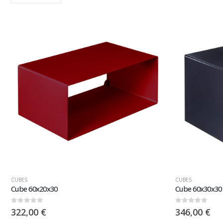
CUBES
CUBES
Cube 60x20x30
Cube 60x30x30
0
sur 5
0
sur 5
322,00
€
346,00
€