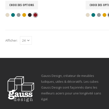
CHOIX DES OPTIONS
CHOIX DES OPT
Afficher:
Gauss Design, créateur de meubles
ludiques, utiles & décoratifs. Les cubes
Gauss Design sont façonnés dans les
meilleurs aciers pour une longévité sans
égal.