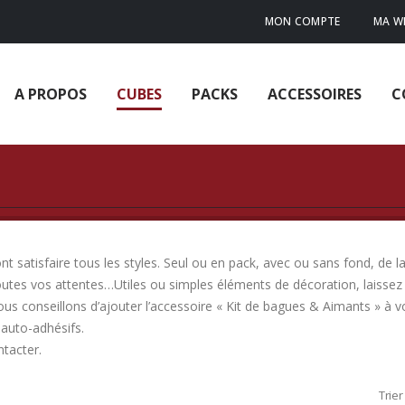
MON COMPTE
MA WI
A PROPOS
CUBES
PACKS
ACCESSOIRES
C
 satisfaire tous les styles. Seul ou en pack, avec ou sans fond, de la
outes vos attentes…Utiles ou simples éléments de décoration, laissez 
ous conseillons d’ajouter l’accessoire « Kit de bagues & Aimants » à
auto-adhésifs.
ntacter.
Trier