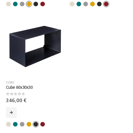
CUBES
Cube 60x30x30
346,00
€
0
sur 5