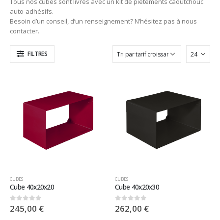
Tous nos cubes sont livrés avec un kit de piètements caoutchouc
auto-adhésifs.
Besoin d’un conseil, d’un renseignement? N’hésitez pas à nous
contacter.
FILTRES
CUBES
CUBES
Cube 40x20x20
Cube 40x20x30
245,00
€
262,00
€
0
sur 5
0
sur 5