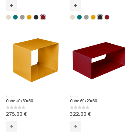
CUBES
CUBES
Cube 40x30x30
Cube 60x20x30
275,00
€
322,00
€
0
sur 5
0
sur 5