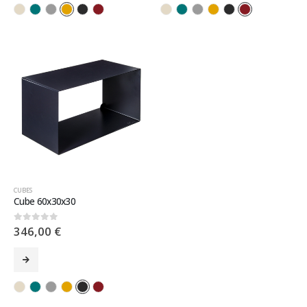
CUBES
Cube 60x30x30
346,00
€
0
sur 5