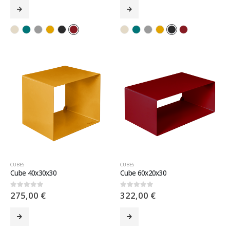
CUBES
CUBES
Cube 40x30x30
Cube 60x20x30
275,00
€
322,00
€
0
sur 5
0
sur 5