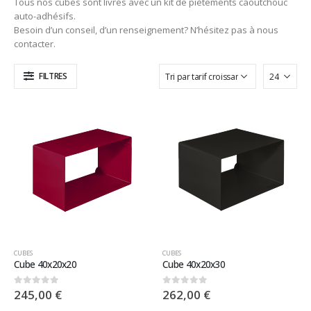
Tous nos cubes sont livrés avec un kit de piètements caoutchouc
auto-adhésifs.
Besoin d’un conseil, d’un renseignement? N’hésitez pas à nous
contacter.
FILTRES
CUBES
CUBES
Cube 40x20x20
Cube 40x20x30
245,00
€
262,00
€
0
sur 5
0
sur 5