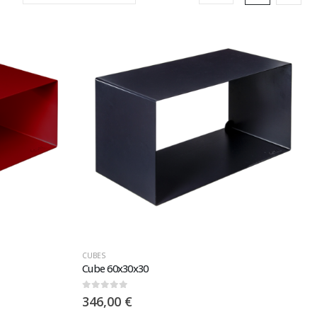
CUBES
Cube 60x30x30
0
sur 5
346,00
€