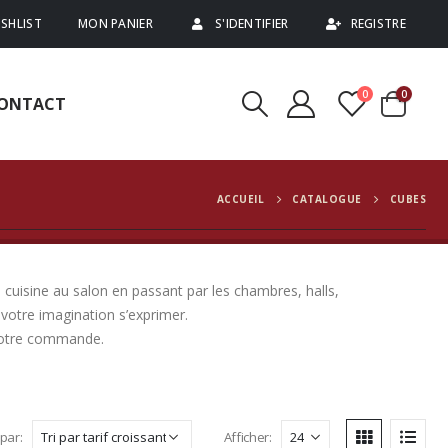
SHLIST
MON PANIER
S'IDENTIFIER
REGISTRE
0
0
ONTACT
ACCUEIL
CATALOGUE
CUBES
 cuisine au salon en passant par les chambres, halls,
votre imagination s’exprimer.
 votre commande.
 par:
Afficher: