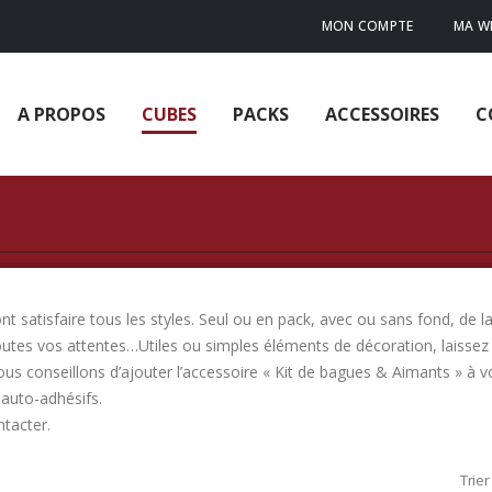
MON COMPTE
MA WI
A PROPOS
CUBES
PACKS
ACCESSOIRES
C
 satisfaire tous les styles. Seul ou en pack, avec ou sans fond, de la
outes vos attentes…Utiles ou simples éléments de décoration, laissez 
ous conseillons d’ajouter l’accessoire « Kit de bagues & Aimants » à
auto-adhésifs.
ntacter.
Trier