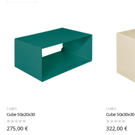
CUBES
CUBES
Cube 50x20x30
Cube 50x30x30
0
sur 5
0
sur 5
275,00
€
322,00
€