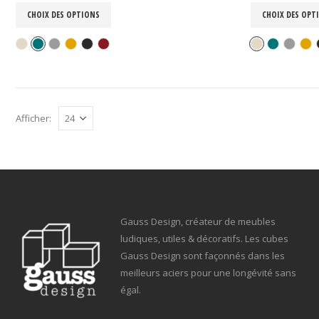
CHOIX DES OPTIONS
CHOIX DES OPT
Afficher:
Gauss Design, créateur de meubles
ludiques, utiles & décoratifs. Les cubes
Gauss Design sont façonnés dans les
meilleurs aciers pour une longévité sans
égal.