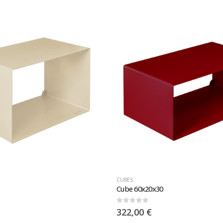
CUBES
Cube 60x20x30
0
sur 5
322,00
€