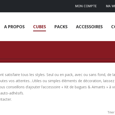
MON COMPTE
MA WI
A PROPOS
CUBES
PACKS
ACCESSOIRES
C
 satisfaire tous les styles. Seul ou en pack, avec ou sans fond, de la
outes vos attentes…Utiles ou simples éléments de décoration, laissez 
ous conseillons d’ajouter l’accessoire « Kit de bagues & Aimants » à
auto-adhésifs.
ntacter.
Trier