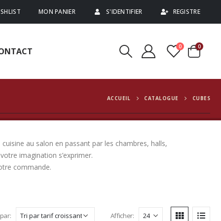
SHLIST
MON PANIER
S'IDENTIFIER
REGISTRE
0
0
ONTACT
ACCUEIL
CATALOGUE
CUBES
 cuisine au salon en passant par les chambres, halls,
votre imagination s’exprimer.
 votre commande.
 par:
Afficher: