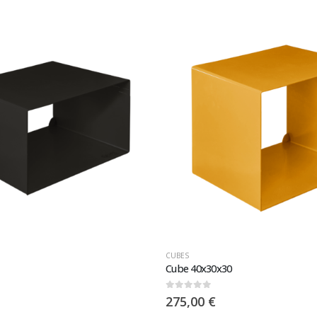
CUBES
Cube 40x30x30
0
sur 5
275,00
€