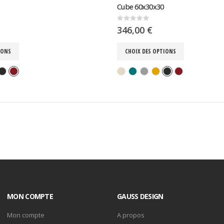
Cube 60x30x30
0
sur 5
346,00
€
IONS
CHOIX DES OPTIONS
MON COMPTE
GAUSS DESIGN
Mon compte
A propos