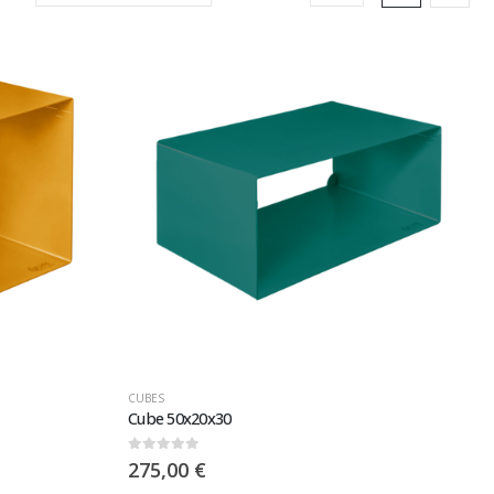
CUBES
Cube 50x20x30
0
sur 5
275,00
€