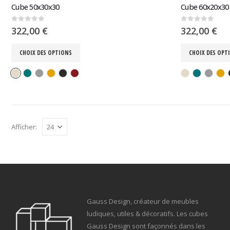
Cube 50x30x30
Cube 60x20x30
0
sur 5
0
sur 5
322,00
€
322,00
€
CHOIX DES OPTIONS
CHOIX DES OPT
Afficher:
Gauss Design, créateur de meubles
ludiques, utiles & décoratifs. Les cubes
Gauss Design sont façonnés dans les