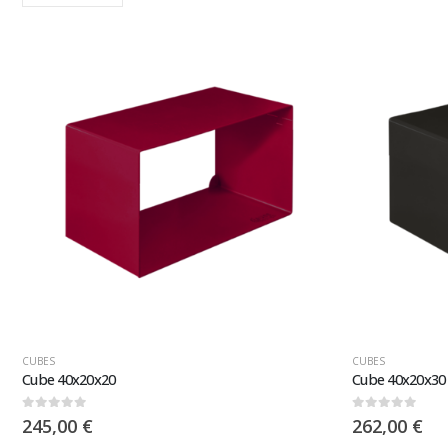
CUBES
CUBES
Cube 40x20x20
Cube 40x20x30
0
sur 5
0
sur 5
245,00
€
262,00
€