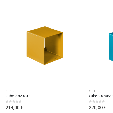
CUBES
CUBES
Cube 20x20x20
Cube 30x20x20
0
sur 5
0
sur 5
214,00
€
220,00
€