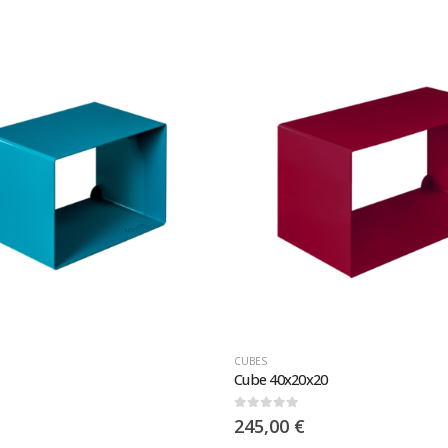
CUBES
Cube 40x20x20
0
sur 5
245,00
€