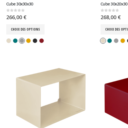
Cube 30x30x30
Cube 30x20x30
0
sur 5
0
sur 5
266,00
€
268,00
€
CHOIX DES OPTIONS
CHOIX DES OPT