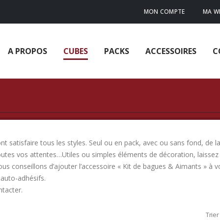
MON COMPTE
MA WI
A PROPOS
CUBES
PACKS
ACCESSOIRES
C
 satisfaire tous les styles. Seul ou en pack, avec ou sans fond, de la
outes vos attentes…Utiles ou simples éléments de décoration, laissez 
ous conseillons d’ajouter l’accessoire « Kit de bagues & Aimants » à
auto-adhésifs.
ntacter.
Trier