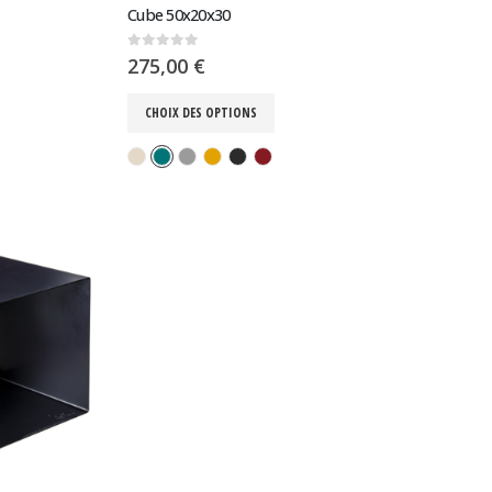
Cube 50x20x30
0
sur 5
275,00
€
CHOIX DES OPTIONS