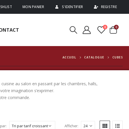
SHLIST
MON PANIER
S'IDENTIFIER
REGISTRE
0
0
ONTACT
ACCUEIL
CATALOGUE
CUBES
 cuisine au salon en passant par les chambres, halls,
votre imagination s’exprimer.
 votre commande.
 par:
Afficher: