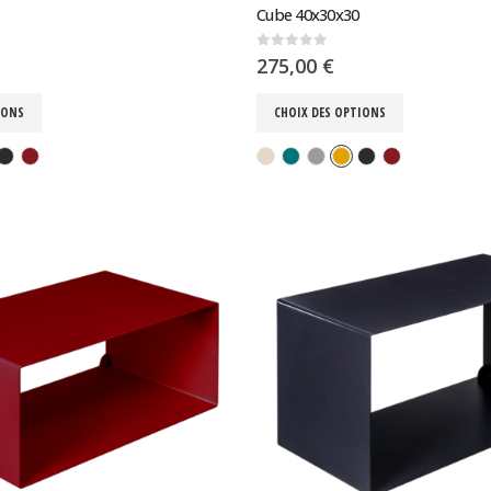
Cube 40x30x30
0
sur 5
275,00
€
IONS
CHOIX DES OPTIONS