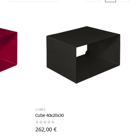
CUBES
Cube 40x20x30
0
sur 5
262,00
€