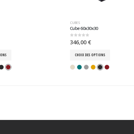
CUBES
Cube 60x30x30
0
sur 5
346,00
€
IONS
CHOIX DES OPTIONS