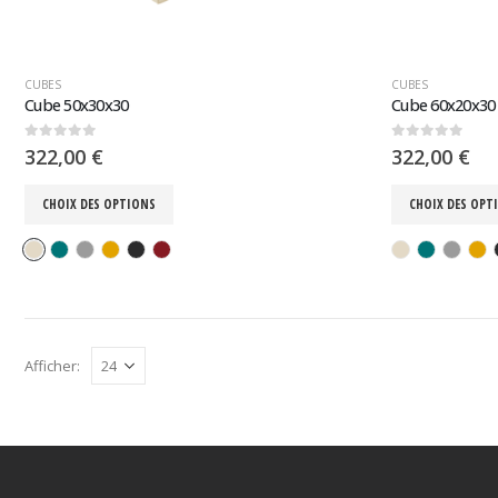
CUBES
CUBES
Cube 50x30x30
Cube 60x20x30
0
sur 5
0
sur 5
322,00
€
322,00
€
CHOIX DES OPTIONS
CHOIX DES OPT
Afficher: