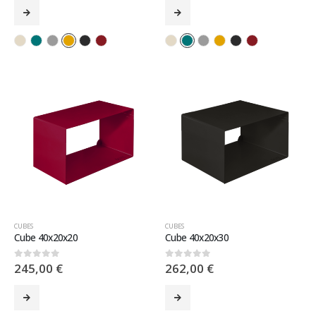
CUBES
CUBES
Cube 40x20x20
Cube 40x20x30
245,00
€
262,00
€
0
sur 5
0
sur 5