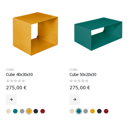
CUBES
CUBES
Cube 40x30x30
Cube 50x20x30
275,00
€
275,00
€
0
sur 5
0
sur 5