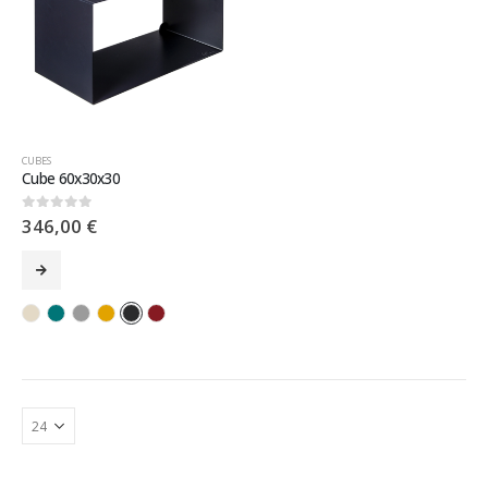
CUBES
Cube 60x30x30
346,00
€
0
sur 5