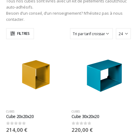
Tous nos cubes sont livrés avec un kit de piètements caoutchouc
auto-adhésifs.
Besoin d’un conseil, d’un renseignement? N’hésitez pas à nous
contacter.
FILTRES
CUBES
CUBES
Cube 20x20x20
Cube 30x20x20
214,00
€
220,00
€
0
sur 5
0
sur 5