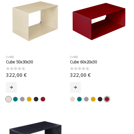
CUBES
CUBES
Cube 50x30x30
Cube 60x20x30
322,00
€
322,00
€
0
sur 5
0
sur 5