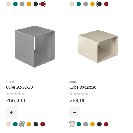
CUBES
CUBES
Cube 30x30x30
Cube 30x20x30
266,00
€
268,00
€
0
sur 5
0
sur 5