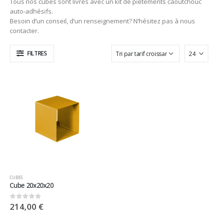
Tous nos cubes sont livrés avec un kit de piètements caoutchouc
auto-adhésifs.
Besoin d’un conseil, d’un renseignement? N’hésitez pas à nous
contacter.
FILTRES
CUBES
Cube 20x20x20
214,00
€
0
sur 5