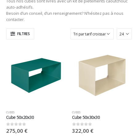
Tous nos cubes sont livrés avec un kit de piètements caoutchouc
auto-adhésifs.
Besoin d’un conseil, d’un renseignement? N’hésitez pas à nous
contacter.
FILTRES
CUBES
CUBES
Cube 50x20x30
Cube 50x30x30
275,00
€
322,00
€
0
sur 5
0
sur 5