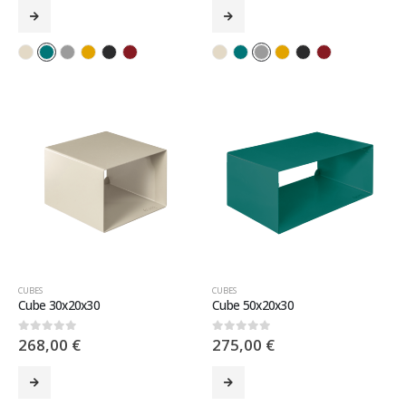
CUBES
CUBES
Cube 30x20x30
Cube 50x20x30
268,00
€
275,00
€
0
sur 5
0
sur 5