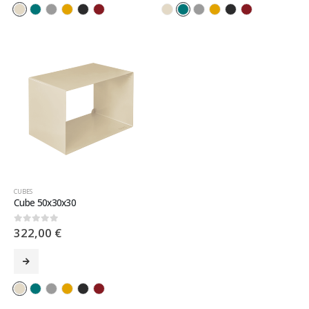
CUBES
Cube 50x30x30
322,00
€
0
sur 5