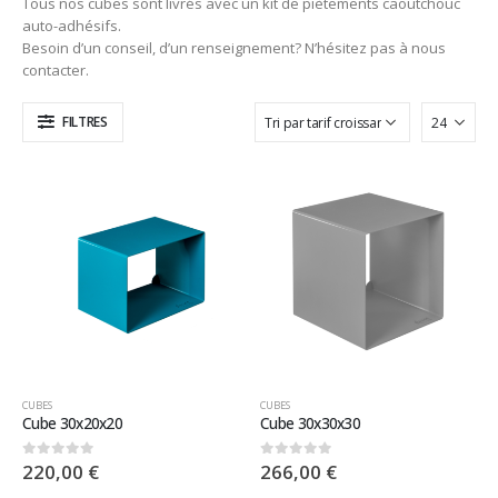
Tous nos cubes sont livrés avec un kit de piètements caoutchouc
auto-adhésifs.
Besoin d’un conseil, d’un renseignement? N’hésitez pas à nous
contacter.
FILTRES
CUBES
CUBES
Cube 30x20x20
Cube 30x30x30
220,00
€
266,00
€
0
sur 5
0
sur 5