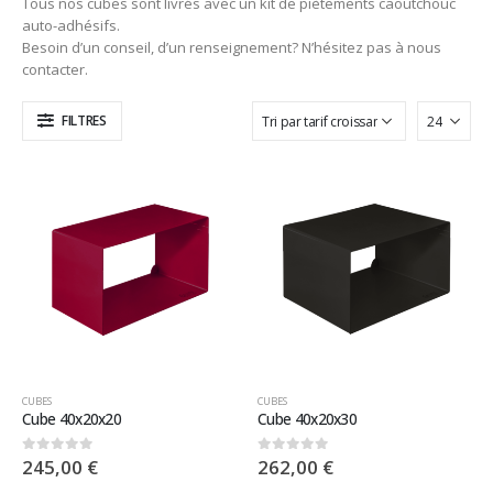
Tous nos cubes sont livrés avec un kit de piètements caoutchouc
auto-adhésifs.
Besoin d’un conseil, d’un renseignement? N’hésitez pas à nous
contacter.
FILTRES
CUBES
CUBES
Cube 40x20x20
Cube 40x20x30
245,00
€
262,00
€
0
sur 5
0
sur 5