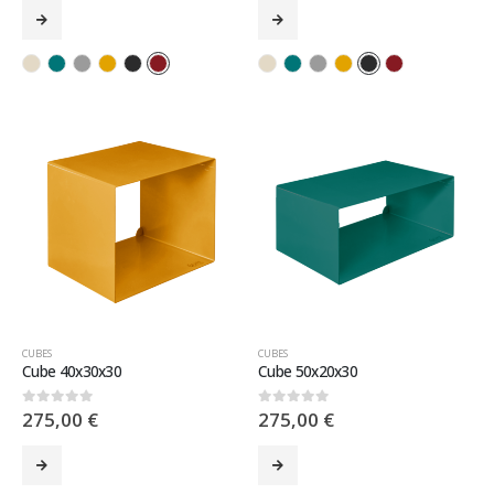
CUBES
CUBES
Cube 40x30x30
Cube 50x20x30
275,00
€
275,00
€
0
sur 5
0
sur 5