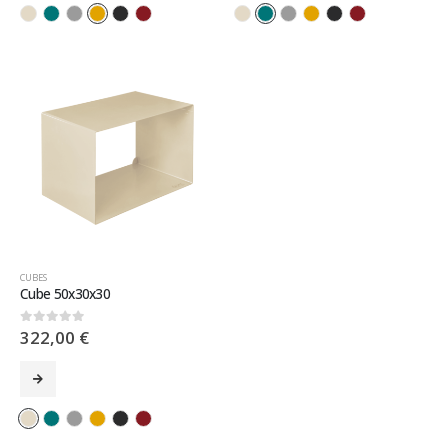
CUBES
Cube 50x30x30
322,00
€
0
sur 5