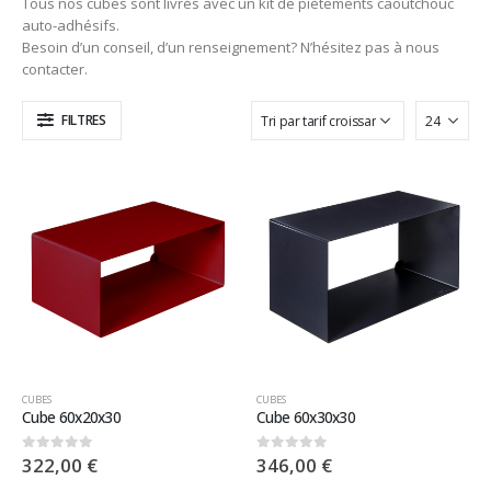
Tous nos cubes sont livrés avec un kit de piètements caoutchouc
auto-adhésifs.
Besoin d’un conseil, d’un renseignement? N’hésitez pas à nous
contacter.
FILTRES
CUBES
CUBES
Cube 60x20x30
Cube 60x30x30
322,00
€
346,00
€
0
sur 5
0
sur 5