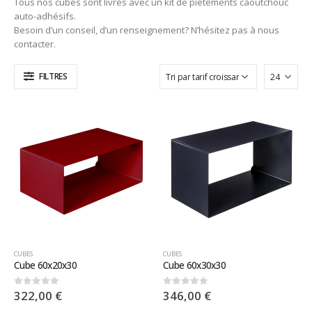
Tous nos cubes sont livrés avec un kit de piètements caoutchouc
auto-adhésifs.
Besoin d’un conseil, d’un renseignement? N’hésitez pas à nous
contacter.
FILTRES
CUBES
CUBES
Cube 60x20x30
Cube 60x30x30
322,00
€
346,00
€
0
sur 5
0
sur 5