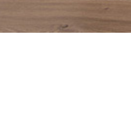
DESIGNÉ EN FRANCE
PRO
Un savoir faire français
Fabr
Vous ave