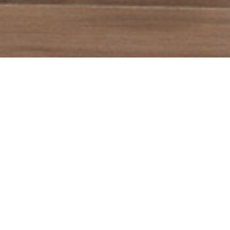
PAIEMENT SÉCURISÉ
l'Union
Avec la solution Payplug
 dernier.