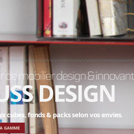
 de mobilier design & innovan
USS DESIGN
 cubes, fonds & packs selon vos envies.
LA GAMME