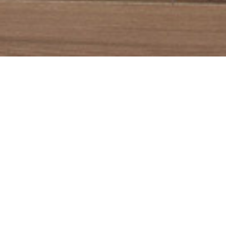
DUCTION LOCALE
EXPÉDITION EN 48H
iqué à Annecy en Haute-Savoie
Livraison partout dans 
Européenne
Cubes
modulables
z envie de délimiter les espaces dans une pièce tout en optimisant ce
Il vous suffit de jouer sur les couleurs, les tailles et les accessoires...
Les ensembles ainsi créés n'auront de limite que votre imagination.