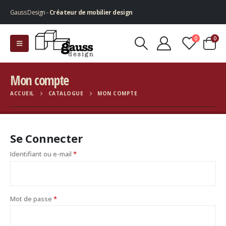
Gauss Design -
Créateur de mobilier design
0
0
Mon compte
ACCUEIL
CATALOGUE
MON COMPTE
Se Connecter
Identifiant ou e-mail
*
Mot de passe
*