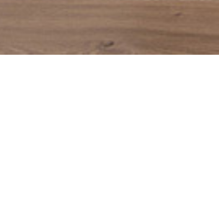
DESIGNÉ EN FRANCE
PRO
Un savoir faire français
Fabr
Vous ave