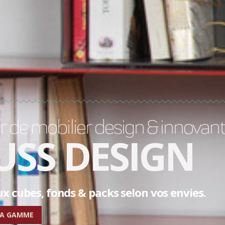
 de mobilier design & innovan
USS DESIGN
 cubes, fonds & packs selon vos envies.
LA GAMME