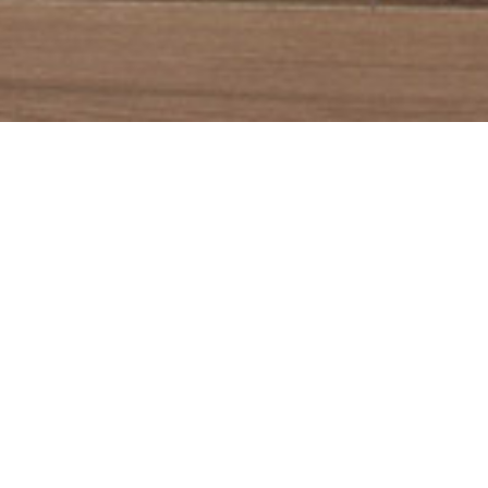
DUCTION LOCALE
EXPÉDITION EN 48H
iqué à Annecy en Haute-Savoie
Livraison partout dans 
Européenne
Cubes
modulables
z envie de délimiter les espaces dans une pièce tout en optimisant ce
Il vous suffit de jouer sur les couleurs, les tailles et les accessoires...
Les ensembles ainsi créés n'auront de limite que votre imagination.