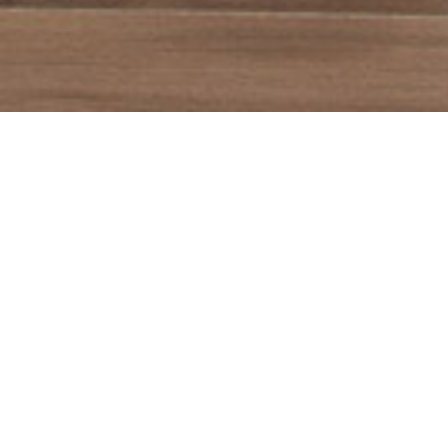
PAIEMENT SÉCURISÉ
l'Union
Avec la solution Payplug
 dernier.