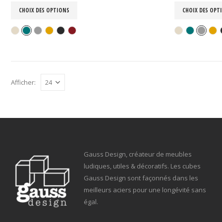
CHOIX DES OPTIONS
CHOIX DES OPT
Afficher:
Gauss Design, créateur de meubles
ludiques, utiles & décoratifs. Les cubes
Gauss Design sont façonnés dans les
meilleurs aciers pour une longévité sans
égal.