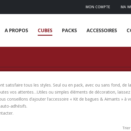
MON COMPTE
MA WI
A PROPOS
CUBES
PACKS
ACCESSOIRES
C
 satisfaire tous les styles. Seul ou en pack, avec ou sans fond, de la
outes vos attentes…Utiles ou simples éléments de décoration, laissez 
ous conseillons d’ajouter l’accessoire « Kit de bagues & Aimants » à
auto-adhésifs.
ntacter.
Trier