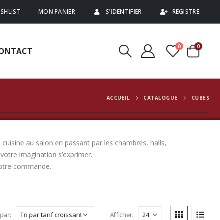
SHLIST
MON PANIER
S'IDENTIFIER
REGISTRE
0
0
ONTACT
ACCUEIL
CATALOGUE
CUBES
 cuisine au salon en passant par les chambres, halls,
votre imagination s’exprimer.
 votre commande.
 par:
Afficher: