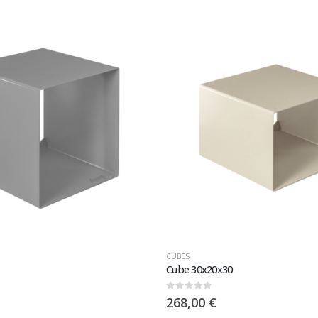
CUBES
Cube 30x20x30
0
sur 5
268,00
€