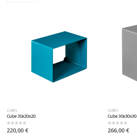
CUBES
CUBES
Cube 30x20x20
Cube 30x30x30
0
sur 5
0
sur 5
220,00
€
266,00
€