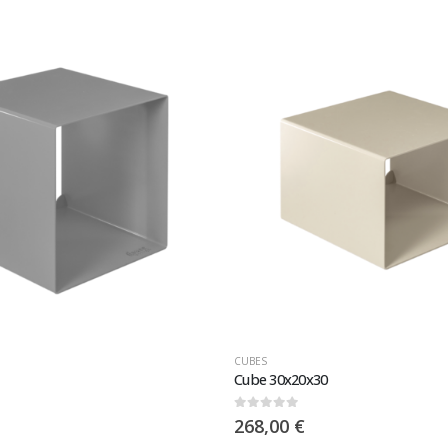
CUBES
Cube 30x20x30
0
sur 5
268,00
€