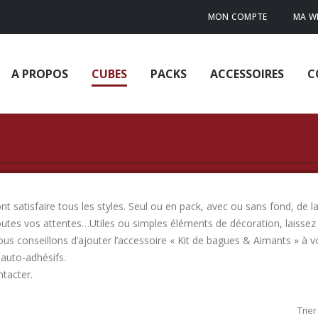
MON COMPTE
MA WI
A PROPOS
CUBES
PACKS
ACCESSOIRES
C
 satisfaire tous les styles. Seul ou en pack, avec ou sans fond, de la
outes vos attentes…Utiles ou simples éléments de décoration, laissez 
ous conseillons d’ajouter l’accessoire « Kit de bagues & Aimants » à
auto-adhésifs.
ntacter.
Trier