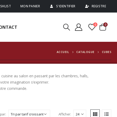
SHLIST
MON PANIER
S'IDENTIFIER
REGISTRE
0
0
ONTACT
ACCUEIL
CATALOGUE
CUBES
 cuisine au salon en passant par les chambres, halls,
votre imagination s’exprimer.
 votre commande.
 par:
Afficher: