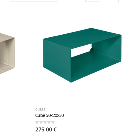
CUBES
Cube 50x20x30
0
sur 5
275,00
€