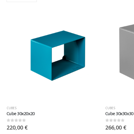
CUBES
CUBES
Cube 30x20x20
Cube 30x30x30
0
sur 5
0
sur 5
220,00
€
266,00
€