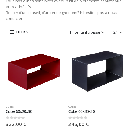
Tous nos cubes sont livrés avec un kit de piètements caoutchouc
auto-adhésifs.
Besoin d’un conseil, d’un renseignement? N’hésitez pas à nous
contacter.
FILTRES
CUBES
CUBES
Cube 60x20x30
Cube 60x30x30
322,00
€
346,00
€
0
sur 5
0
sur 5