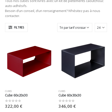
Tous nos cubes sont livrés avec un kit de piètements caoutchouc
auto-adhésifs.
Besoin d’un conseil, d’un renseignement? N’hésitez pas à nous
contacter.
FILTRES
CUBES
CUBES
Cube 60x20x30
Cube 60x30x30
322,00
€
346,00
€
0
sur 5
0
sur 5