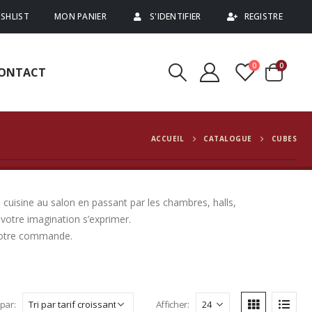
SHLIST
MON PANIER
S'IDENTIFIER
REGISTRE
0
0
ONTACT
ACCUEIL
CATALOGUE
CUBES
 cuisine au salon en passant par les chambres, halls,
votre imagination s’exprimer.
 votre commande.
 par:
Afficher: