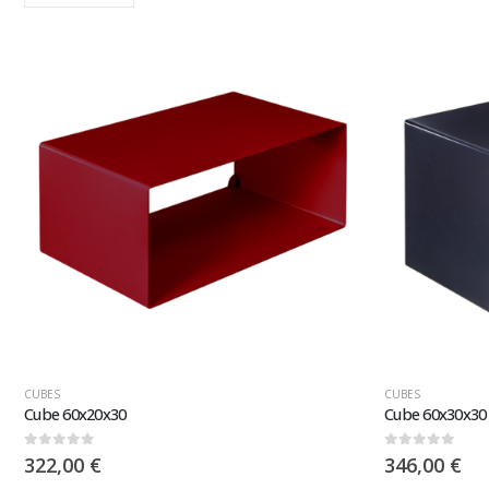
CUBES
CUBES
Cube 60x20x30
Cube 60x30x30
0
sur 5
0
sur 5
322,00
€
346,00
€