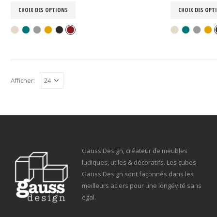
CHOIX DES OPTIONS
CHOIX DES OPT
Afficher:
Gauss Design, créateur de meubles
ludiques, utiles & décoratifs. Les cubes
Gauss Design sont façonnés dans les
meilleurs aciers pour une longévité sans
égal.