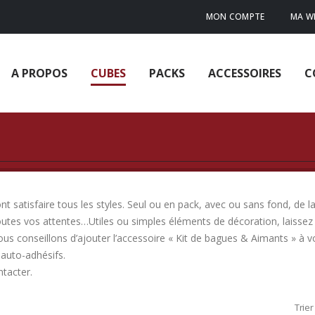
MON COMPTE
MA WI
A PROPOS
CUBES
PACKS
ACCESSOIRES
C
 satisfaire tous les styles. Seul ou en pack, avec ou sans fond, de la
outes vos attentes…Utiles ou simples éléments de décoration, laissez 
ous conseillons d’ajouter l’accessoire « Kit de bagues & Aimants » à
auto-adhésifs.
ntacter.
Trier