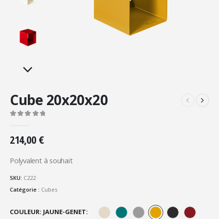
Cube 20x20x20
0
Sur 5
214,00
€
Polyvalent à souhait
SKU:
C222
Catégorie :
Cubes
COULEUR: JAUNE-GENET