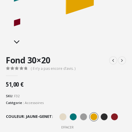
Fond 30×20
( Il n’y a pas encore d’avis. )
0
Sur 5
51,00
€
SKU:
F32
Catégorie :
Accessoires
COULEUR: JAUNE-GENET
EFFACER