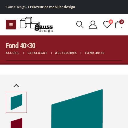
Gauss Design -
Créateur de mobilier design
0
0
Fond 40×30
ACCUEIL
CATALOGUE
ACCESSOIRES
FOND 40×30