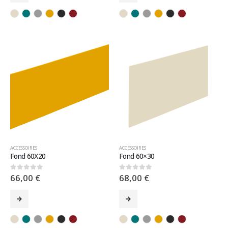
ACCESSOIRES
ACCESSOIRES
Fond 60X20
Fond 60×30
66,00
€
68,00
€
0
sur 5
0
sur 5