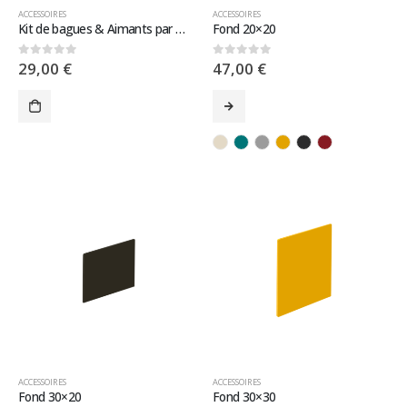
ACCESSOIRES
ACCESSOIRES
Kit de bagues & Aimants par multiple de 4
Fond 20×20
29,00
€
47,00
€
0
sur 5
0
sur 5
ACCESSOIRES
ACCESSOIRES
Fond 30×20
Fond 30×30