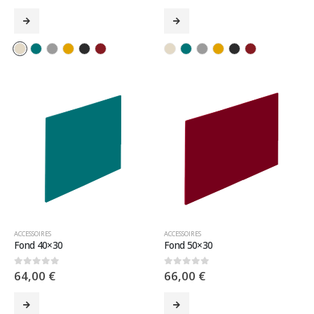
ACCESSOIRES
ACCESSOIRES
Fond 40×30
Fond 50×30
64,00
€
66,00
€
0
sur 5
0
sur 5