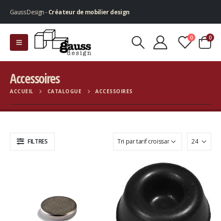
Gauss Design -
Créateur de mobilier design
0
0
Accessoires
ACCUEIL
CATALOGUE
ACCESSOIRES
FILTRES