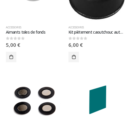
ACCESSOIRES
ACCESSOIRES
Aimants toles de fonds
Kit piètement caoutchouc auto-adhésif (lot de 4)
5,00
€
6,00
€
0
sur 5
0
sur 5