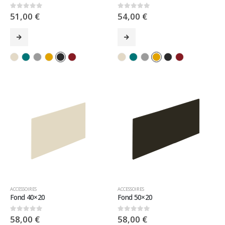
51,00
€
54,00
€
0
sur 5
0
sur 5
ACCESSOIRES
ACCESSOIRES
Fond 40×20
Fond 50×20
58,00
€
58,00
€
0
sur 5
0
sur 5