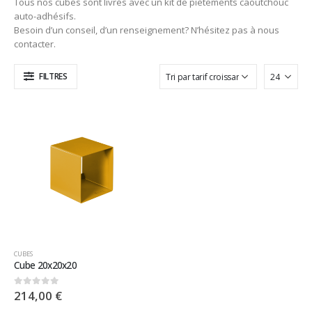
Tous nos cubes sont livrés avec un kit de piètements caoutchouc
auto-adhésifs.
Besoin d’un conseil, d’un renseignement? N’hésitez pas à nous
contacter.
FILTRES
CUBES
Cube 20x20x20
214,00
€
0
sur 5