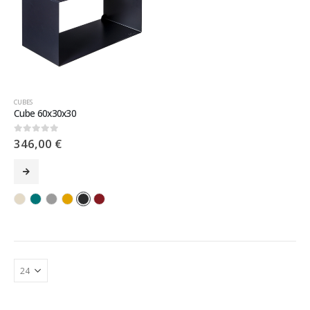
CUBES
Cube 60x30x30
346,00
€
0
sur 5