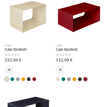
CUBES
CUBES
Cube 50x30x30
Cube 60x20x30
322,00
€
322,00
€
0
sur 5
0
sur 5