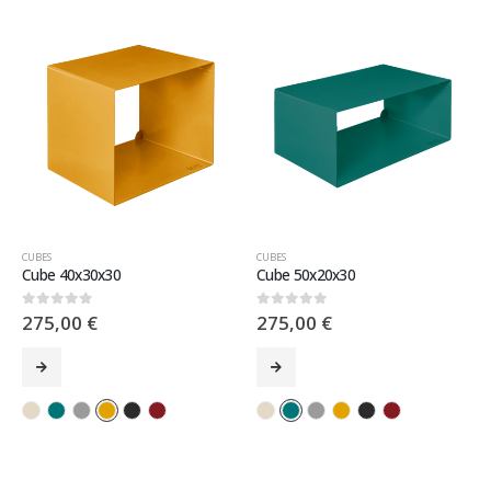
CUBES
CUBES
Cube 40x30x30
Cube 50x20x30
275,00
€
275,00
€
0
sur 5
0
sur 5