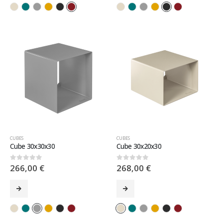
CUBES
CUBES
Cube 30x30x30
Cube 30x20x30
266,00
€
268,00
€
0
sur 5
0
sur 5