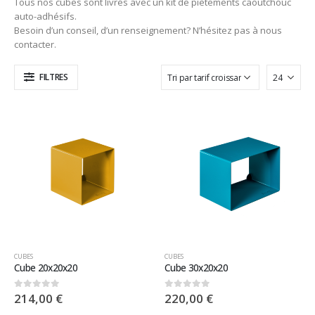
Tous nos cubes sont livrés avec un kit de piètements caoutchouc
auto-adhésifs.
Besoin d’un conseil, d’un renseignement? N’hésitez pas à nous
contacter.
FILTRES
CUBES
CUBES
Cube 20x20x20
Cube 30x20x20
214,00
€
220,00
€
0
sur 5
0
sur 5