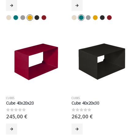
CUBES
CUBES
Cube 40x20x20
Cube 40x20x30
245,00
€
262,00
€
0
sur 5
0
sur 5