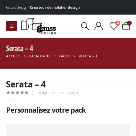
Gauss Design -
Créateur de mobilier design
0
0
Serata – 4
ACCUEIL
CATALOGUE
PACKS
SERATA – 4
Serata – 4
( Il n’y a pas encore d’avis. )
0
Sur 5
Personnalisez votre pack