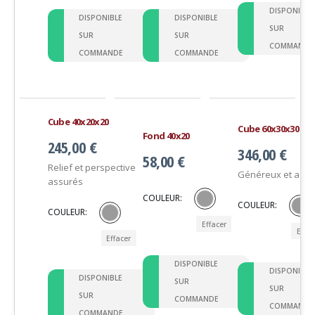
DISPONIBLE
DISPONIBLE
DISPONIBLE
SUR
SUR
SUR
COMMANDE
COMMANDE
COMMANDE
Cube 40x20x20
Cube 60x30x30
Fond 40x20
245,00
€
346,00
€
58,00
€
Relief et perspective
Généreux et accue
assurés
COULEUR
COULEUR
COULEUR
Effacer
Effac
Effacer
DISPONIBLE
DISPONIBLE
DISPONIBLE
SUR
SUR
SUR
COMMANDE
COMMANDE
COMMANDE