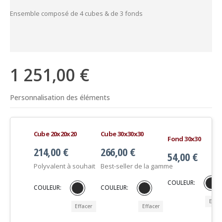
Ensemble composé de 4 cubes & de 3 fonds
1 251,00
€
Personnalisation des éléments
Cube 20x20x20
Cube 30x30x30
Fond 30x30
214,00
€
266,00
€
54,00
€
Polyvalent à souhait
Best-seller de la gamme
COULEUR
COULEUR
COULEUR
Effac
Effacer
Effacer