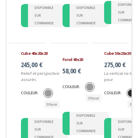
DISPONIBLE
DISPONIBLE
DISPONIBLE
SUR
SUR
SUR
COMMANDE
COMMANDE
COMMANDE
Cube 40x20x20
Cube 50x20x30
Fond 40x20
245,00
€
275,00
€
58,00
€
Relief et perspective
La vertical ne lui f
assurés
peur
COULEUR
COULEUR
COULEUR
Effacer
Effacer
Effac
DISPONIBLE
DISPONIBLE
DISPONIBLE
SUR
SUR
SUR
COMMANDE
COMMANDE
COMMANDE