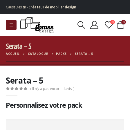
Gauss Design -
Créateur de mobilier design
0
0
Serata – 5
ACCUEIL
CATALOGUE
PACKS
SERATA – 5
Serata – 5
( Il n’y a pas encore d’avis. )
0
Sur 5
Personnalisez votre pack