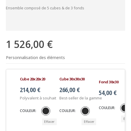
Ensemble composé de 5 cubes & de 3 fonds
1 526,00
€
Personnalisation des éléments
Cube 20x20x20
Cube 30x30x30
Fond 30x30
214,00
€
266,00
€
54,00
€
Polyvalent à souhait
Best-seller de la gamme
COULEUR
COULEUR
COULEUR
Effac
Effacer
Effacer